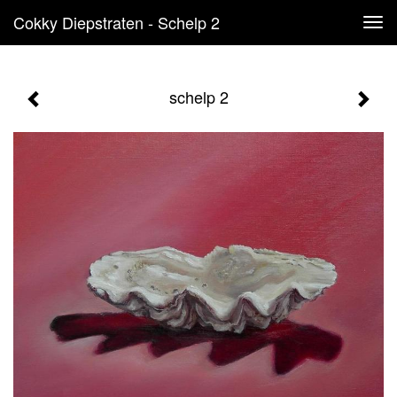
Cokky Diepstraten - Schelp 2
Tog
navi
schelp 2