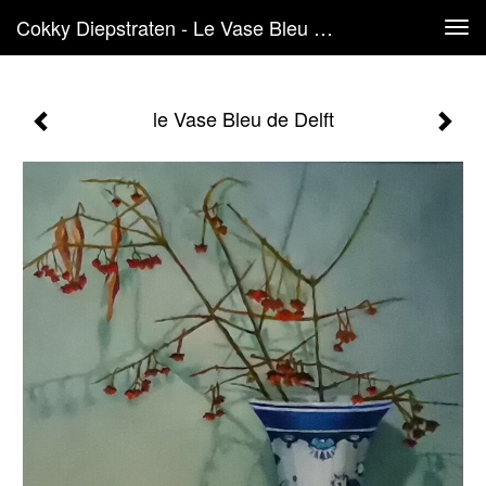
Cokky Diepstraten - Le Vase Bleu De Delft
Tog
navi
le Vase Bleu de Delft