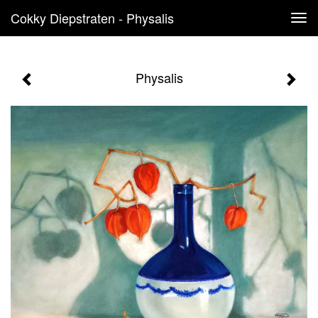
Cokky Diepstraten - Physalis
Tog
navi
Physalis