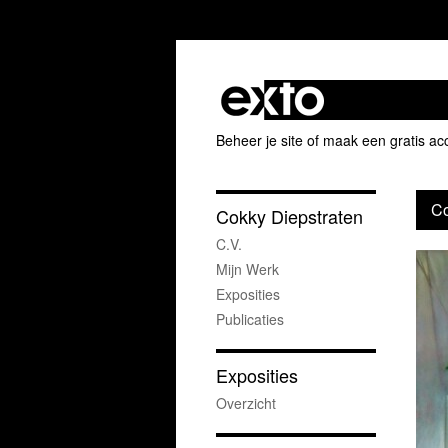
Beheer je site
of
maak een gratis ac
Co
Cokky Diepstraten
C.V.
Mijn Werk
Exposities
Publicaties
Exposities
Overzicht