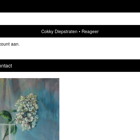
Cokky Diepstraten
Reageer
count aan
.
ntact