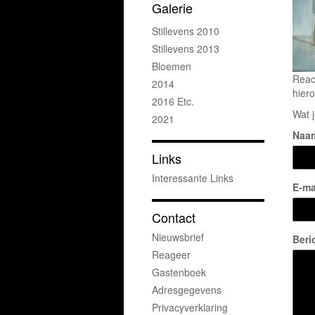
Galerie
Stillevens 2010
Stillevens 2013
Bloemen
Reac
2014
hiero
2016 Etc.
Wat j
2021
Naa
Links
Interessante Links
E-ma
Contact
Nieuwsbrief
Beri
Reageer
Gastenboek
Adresgegevens
Privacyverklaring