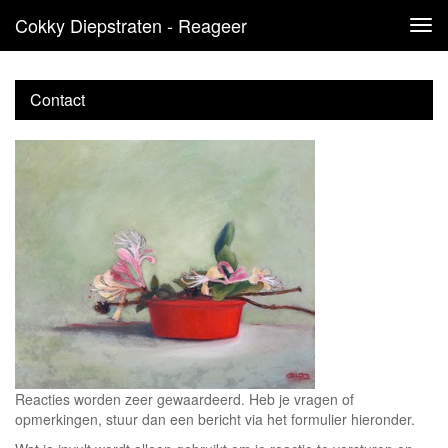
Cokky Diepstraten - Reageer
Tog
navi
Contact
Reacties worden zeer gewaardeerd. Heb je vragen of
opmerkingen, stuur dan een bericht via het formulier hieronder.